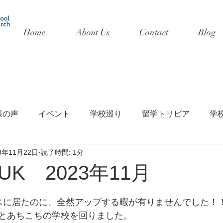
Home
About Us
Contact
Blog
様の声
イベント
学校巡り
留学トリビア
学
3年11月22日
読了時間: 1分
K 2023年11月
スに居たのに、全然アップする暇が有りませんでした！
とあちこちの学校を回りました。